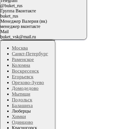
Telegram
@buket_rus
Группа Вконтакте
buket_rus
Менеджер Валерия (вк)
менеджер вконтакте
Mail
buket_vsk@mail.ru
Москва
Санкт-Петербург
Раменское
Коломна
Воскресенск
Егорьевск
Орехово-Зуево
Домодедово
Мытищи
Подольск
Балашиха
Люберцы
Химки
Одинцово
Красногорск