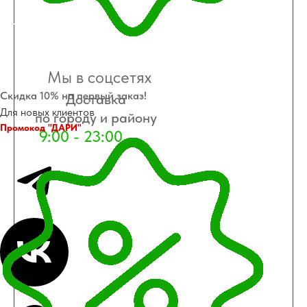
Работаем
Мы в соцсетях
Скидка 10% на первый заказ!
Доставка
Для новых клиентов
по городу и району
Промокод "ДАРИ"
9:00 - 23:00