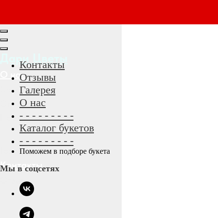
Дари Цветы
Контакты
О нас
Отзывы
Доставка
Галерея
О нас
Оплата
- - - - - - - - -
Партнерам
Каталог букетов
- - - - - - - - -
Галерея
Поможем в подборе букета
Контакты
Мы в соцсетях
Отзывы