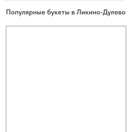
Доставка цветов по всей России
Популярные букеты в Ликино-Дулево
по Акции
Самое интересное ниже