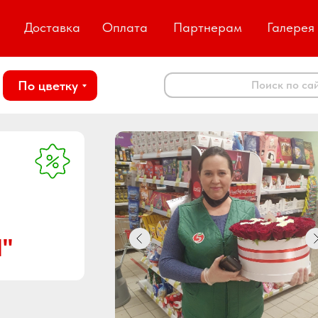
Доставка
Оплата
Партнерам
Галерея
По цветку
Поиск по са
"