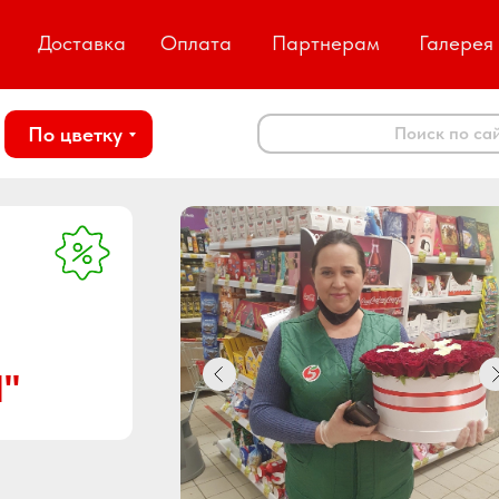
Доставка
Оплата
Партнерам
Галерея
По цветку
Поиск по са
"