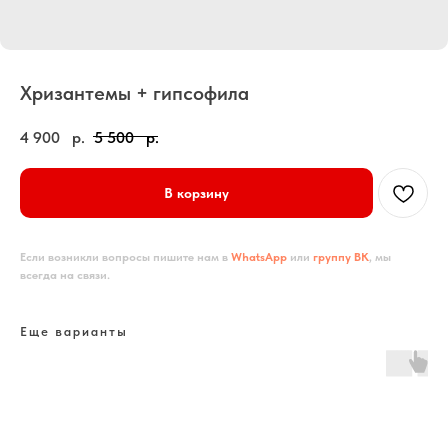
Хризантемы + гипсофила
4 900
р.
5 500
р.
В корзину
Если возникли вопросы пишите нам в
WhatsApp
или
группу ВК
, мы
всегда на связи.
Еще варианты