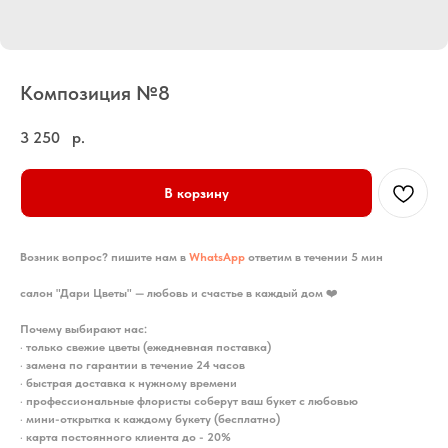
Композиция №8
3 250
р.
В корзину
Возник вопрос? пишите нам в
WhatsApp
ответим в течении 5 мин
салон "Дари Цветы" — любовь и счастье в каждый дом
❤️
Почему выбирают нас:
•
только свежие цветы (ежедневная поставка)
•
замена по гарантии в течение 24 часов
•
быстрая доставка к нужному времени
•
профессиональные флористы соберут ваш букет с любовью
•
мини-открытка к каждому букету (бесплатно)
•
карта постоянного клиента до - 20%