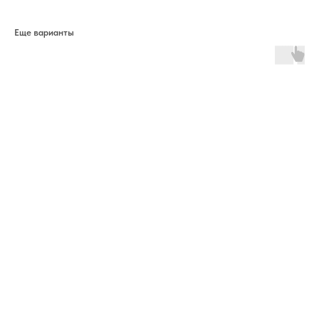
Еще варианты
ERROR:The Catalog is configured for another domain