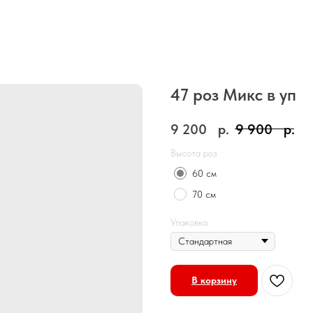
47 роз Микс в уп
9 200
р.
9 900
р.
Высота роз
60 см
70 см
Упаковка
В корзину