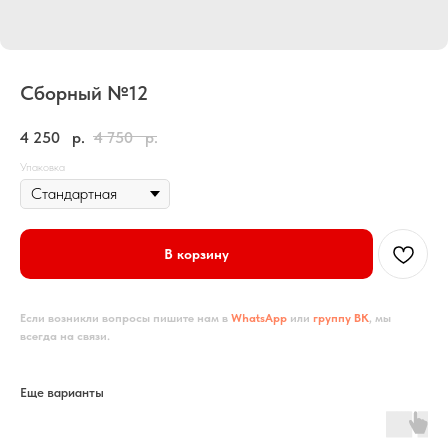
Сборный №12
4 250
р.
4 750
р.
Упаковка
В корзину
Если возникли вопросы пишите нам в
WhatsApp
или
группу ВК
, мы
всегда на связи.
Еще варианты