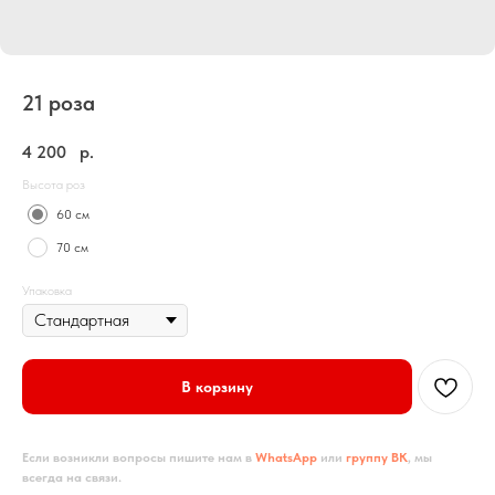
21 роза
4 200
р.
Высота роз
60 см
70 см
Упаковка
В корзину
Если возникли вопросы пишите нам в
WhatsApp
или
группу ВК
, мы
всегда на связи.