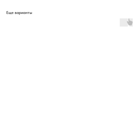
Еще варианты
ERROR:The Catalog is configured for another domain