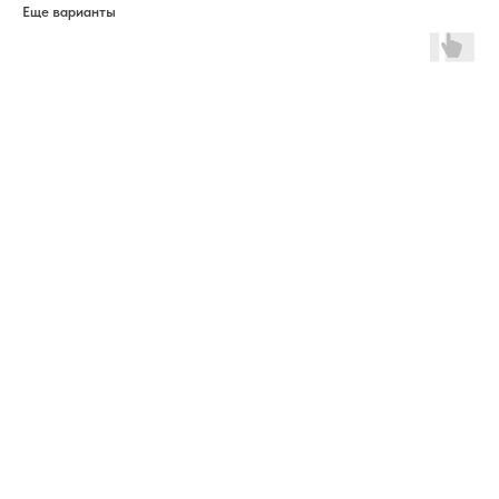
Еще варианты
ERROR:The Catalog is configured for another domain