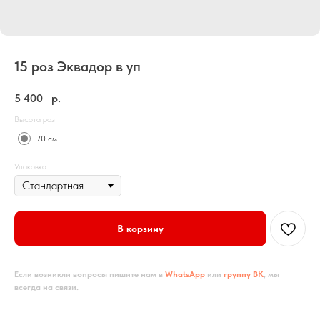
15 роз Эквадор в уп
5 400
р.
Высота роз
70 см
Упаковка
В корзину
Если возникли вопросы пишите нам в
WhatsApp
или
группу ВК
, мы
всегда на связи.