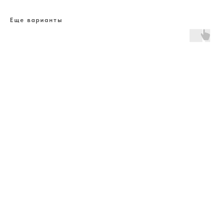
Еще варианты
ERROR:The Catalog is configured for another domain