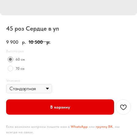
45 роз Сердце в уп
9 900
р.
10 500
р.
Высота роз
60 см
70 см
Упаковка
В корзину
Если возникли вопросы пишите нам в
WhatsApp
или
группу ВК
, мы
всегда на связи.