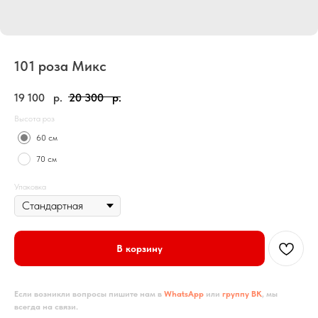
101 роза Микс
19 100
р.
20 300
р.
Высота роз
60 см
70 см
Упаковка
В корзину
Если возникли вопросы пишите нам в
WhatsApp
или
группу ВК
, мы
всегда на связи.