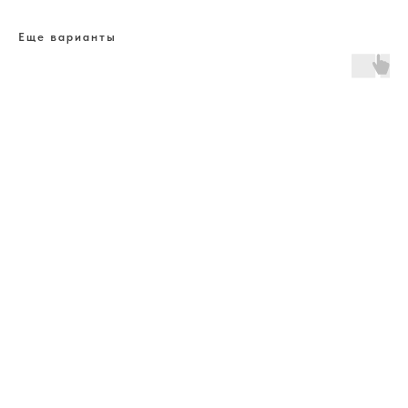
Еще варианты
ERROR:The Catalog is configured for another domain