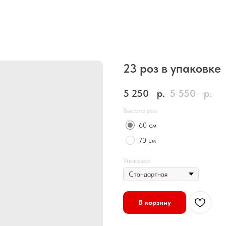
23 роз в упаковке
5 250
р.
5 550
р.
Высота роз
60 см
70 см
Упаковка
В корзину