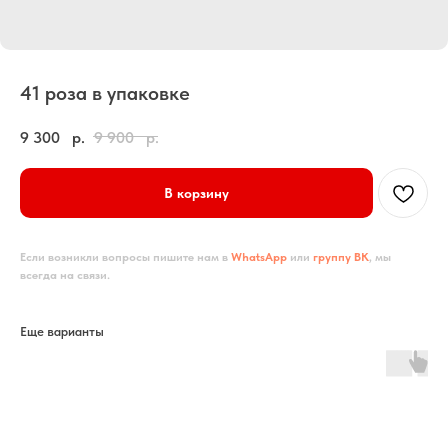
41 роза в упаковке
9 300
р.
9 900
р.
В корзину
Если возникли вопросы пишите нам в
WhatsApp
или
группу ВК
, мы
всегда на связи.
Еще варианты