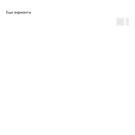
Еще варианты
ERROR:The Catalog is configured for another domain