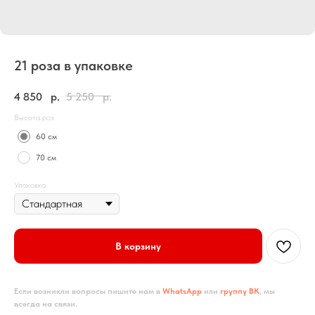
21 роза в упаковке
4 850
р.
5 250
р.
Высота роз
60 см
70 см
Упаковка
В корзину
Если возникли вопросы пишите нам в
WhatsApp
или
группу ВК
, мы
всегда на связи.