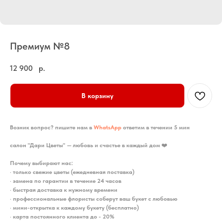
Премиум №8
12 900
р.
В корзину
Возник вопрос? пишите нам в
WhatsApp
ответим в течении 5 мин
салон "Дари Цветы" — любовь и счастье в каждый дом
❤️
Почему выбирают нас:
•
только свежие цветы (ежедневная поставка)
•
замена по гарантии в течение 24 часов
•
быстрая доставка к нужному времени
•
профессиональные флористы соберут ваш букет с любовью
•
мини-открытка к каждому букету (бесплатно)
•
карта постоянного клиента до - 20%