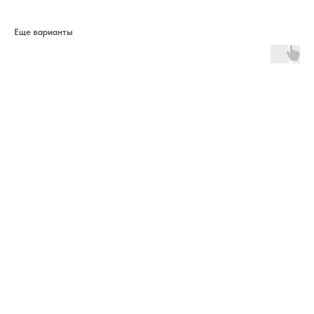
Еще варианты
ERROR:The Catalog is configured for another domain