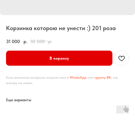
Корзинка которою не унести :) 201 роза
31 000
р.
32 500
р.
В корзину
Если возникли вопросы пишите нам в
WhatsApp
или
группу ВК
, мы
всегда на связи.
Еще варианты