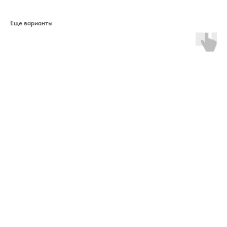
Еще варианты
ERROR:The Catalog is configured for another domain