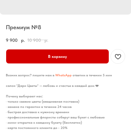
Премиум №8
9 900
р.
10 900
р.
В корзину
Возник вопрос? пишите нам в
WhatsApp
ответим в течении 5 мин
салон "Дари Цветы" — любовь и счастье в каждый дом
❤️
Почему выбирают нас:
•
только свежие цветы (ежедневная поставка)
•
замена по гарантии в течение 24 часов
•
быстрая доставка к нужному времени
•
профессиональные флористы соберут ваш букет с любовью
•
мини-открытка к каждому букету (бесплатно)
•
карта постоянного клиента до - 20%