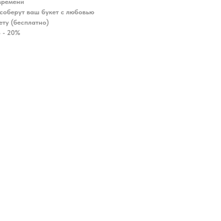
времени
соберут ваш букет с любовью
ету (бесплатно)
 - 20%