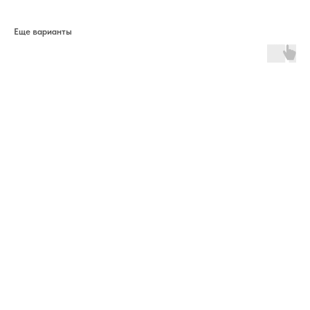
Еще варианты
ERROR:The Catalog is configured for another domain